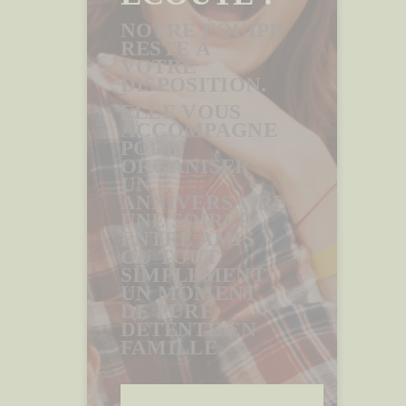
NOTRE ÉQUIPE
RESTE À
VOTRE
DISPOSITION.
ELLE VOUS
ACCOMPAGNE
POUR
ORGANISER
UN
ANNIVERSAIRE,
UNE SOIRÉE
ENTRE AMIS
OU TOUT
SIMPLEMENT
UN MOMENT
DE PURE
DÉTENTE EN
FAMILLE.