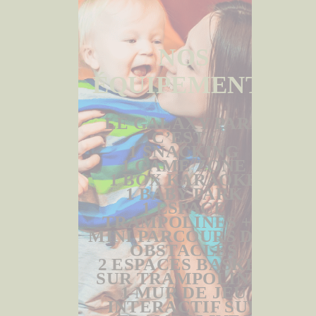
NOS
ÉQUIPEMENTS
LE GALAXY PARK
C’EST :
1 SNACKING
1 GAME ZONE
1 BOX KARAOKÉ
1 BABY PARK
1 ESPACE
TRAMPOLINES + 1
MINI PARCOURS DE 3
OBSTACLES
2 ESPACES BASKET
SUR TRAMPOLINES
1 MUR DE JEU
INTERACTIF SUR