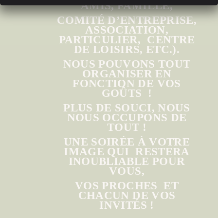
AMIS, FAMILLE,
COMITÉ D’ENTREPRISE,
ASSOCIATION,
PARTICULIER, CENTRE
DE LOISIRS, ETC.).
NOUS POUVONS TOUT
ORGANISER EN
FONCTION DE VOS
GOÛTS !
PLUS DE SOUCI, NOUS
NOUS OCCUPONS DE
TOUT !
UNE SOIRÉE À VOTRE
IMAGE QUI RESTERA
INOUBLIABLE POUR
VOUS,
VOS PROCHES ET
CHACUN DE VOS
INVITÉS !