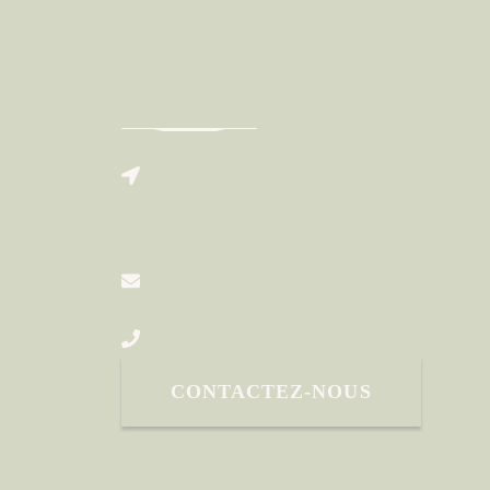
CONTACTEZ-
NOUS
3 AVENUE ROLAND
MORENO
77 124 CHAUCONIN-
NEUFMONTIERS
GALAXY-
PARK@ORANGE.FR
01 60 38 56 98
CONTACTEZ-NOUS