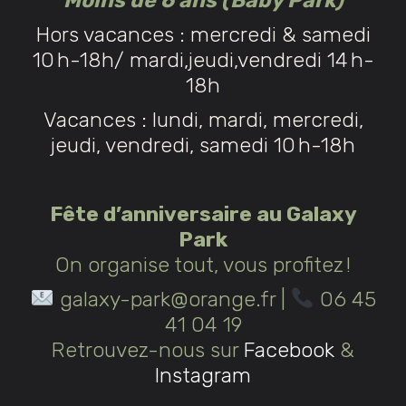
Moins de 6 ans (Baby Park)
Hors vacances : mercredi & samedi
10 h-18h/ mardi,jeudi,vendredi 14 h-
18h
Vacances : lundi, mardi, mercredi,
jeudi, vendredi, samedi 10 h-18h
VOS
EVENEMENTS
Fête d’anniversaire au Galaxy
SUR
Park
On organise tout, vous profitez !
MESURE
galaxy-park@orange.fr
|
06 45
41 04 19
Retrouvez-nous sur
Facebook
&
VOUS SOUHAITEZ VENIR
Instagram
FÊTER UN ÉVÈNEMENT
AU GALAXY PARK (