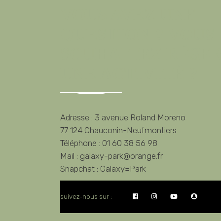
VOUS AVEZ UNE
QUESTION ? VOUS
SOUHAITEZ RÉSE
UNE ACTIVITÉ ?
Adresse : 3 avenue Roland Moreno
77 124 Chauconin-Neufmontiers
Téléphone : 01 60 38 56 98
Mail : galaxy-park@orange.fr
Snapchat : Galaxy=Park
suivez-nous sur :