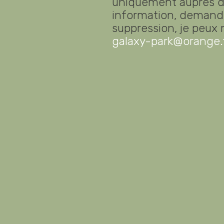
uniquement auprès de
information, demande 
suppression, je peux
galaxy-park@orange.