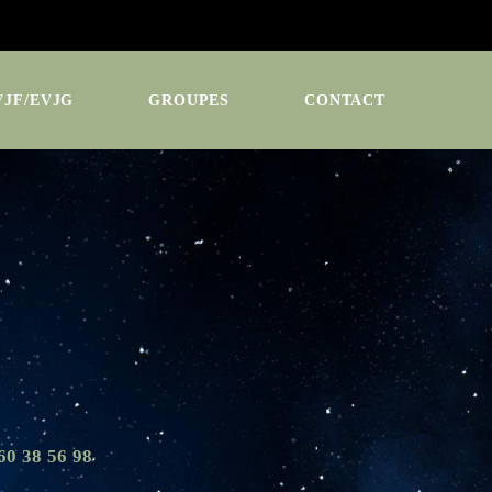
VJF/EVJG
GROUPES
CONTACT
 38 56 98